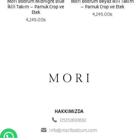
Mori Bodrum Midnight Blue
Mori Bodrum Beyaz İkili Takım
İkili Takım – Pamuk Crop ve
– Pamuk Crop ve Etek
Etek
4,249.00
₺
4,249.00
₺
HAKKIMIZDA
05352693692
info@moribodrum.com