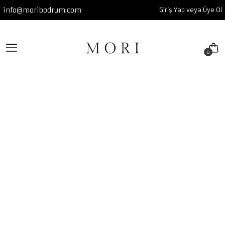
info@moribodrum.com
Giriş Yap veya Üye Ol
YENİLER
SUMMER GLOW 26'
0
Tüm YENİLER ürünleri