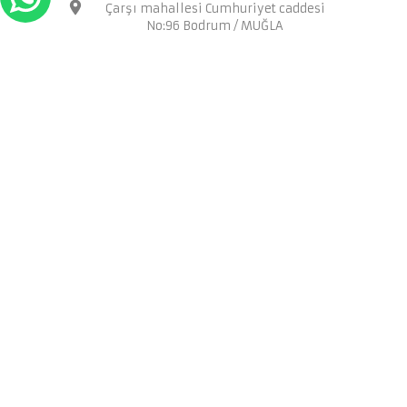
Çarşı mahallesi Cumhuriyet caddesi
No:96 Bodrum / MUĞLA
Hakkımızda
İletişim
Sıkça Sorulan Sorular
Kullanım ve Gizlilik
Teslimat ve İade
Mesafeli Satış Sözleşmesi
Kişisel Verilerin Saklanması
İade Talebi
Moribodrum © 2021 -
Bu site
tarafından geliştirildi