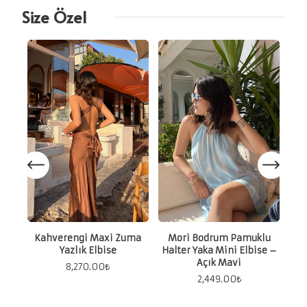
Size Özel
Kah
Kahverengi Maxi Zuma
Mori Bodrum Pamuklu
Yazlık Elbise
Halter Yaka Mini Elbise –
Açık Mavi
8,270.00
₺
2,449.00
₺