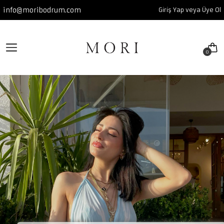
info@moribodrum.com
Giriş Yap veya Üye Ol
YENİLER
SUMMER GLOW 26'
0
Tüm YENİLER ürünleri